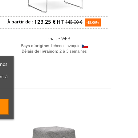
123,25 €
HT
À partir de :
145,00 €
-15.00%
chaise WEB
Pays d'origine:
Tchecoslovaquie
Délais de livraison:
2 à 3 semaines
 nos
nt à