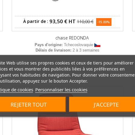
93,50 €
HT
À partir de :
110,00 €
-15.00%
chaise REDONDA
Pays d'origine:
Tchecoslovaquie
Délais de livraison:
2 à 3 semaines
:
u
ite Web utilise ses propres cookies et ceux de tiers pour améliorer
ices et vous montrer des publicités liées à vos préférences en
ysant vos habitudes de navigation. Pour donner votre consenteme
utilisation, appuyez sur le bouton Accepter.
tique de cookies
Personnaliser les cookies
REJETER TOUT
J'ACCEPTE