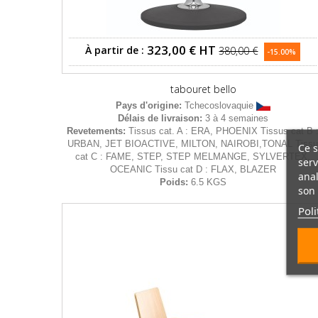
323,00 €
HT
À partir de :
380,00 €
-15.00%
tabouret bello
Pays d'origine:
Tchecoslovaquie
Délais de livraison:
3 à 4 semaines
Revetements:
Tissus cat. A : ERA, PHOENIX Tissus cat B 
URBAN, JET BIOACTIVE, MILTON, NAIROBI,TONAL Tiss
Ce s
cat C : FAME, STEP, STEP MELMANGE, SYLVERTEX,
serv
OCEANIC Tissu cat D : FLAX, BLAZER
anal
Poids:
6.5 KGS
son 
Poli