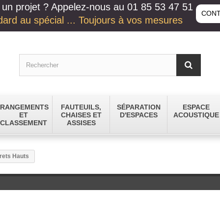
un projet ? Appelez-nous au 01 85 53 47 51
CONT
ard au spécial ... Toujours à vos mesures
RANGEMENTS
FAUTEUILS,
SÉPARATION
ESPACE
ET
CHAISES ET
D'ESPACES
ACOUSTIQUE
CLASSEMENT
ASSISES
rets Hauts