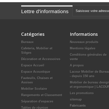
Lettre d'informations
Catégories
Informations
Bureaux
Nouveaux produits
Cafeteria, Mobilier et
Mentions légales
Sièges
Conditions générales de
Décoration et Accessoires
vente
Espace Accueil
A propos
Espace Acoustique
Lacour Mobilier de Burea
- depuis 150 ans
Fauteuils, Chaises et
Assises
Mobilier de bureau desig
et ergonomique | LACOU
Mobilier Scolaire
Les promotions
Rangements et Classement
sitemap
Séparation d'espaces
Fabricants
Tables de réunion