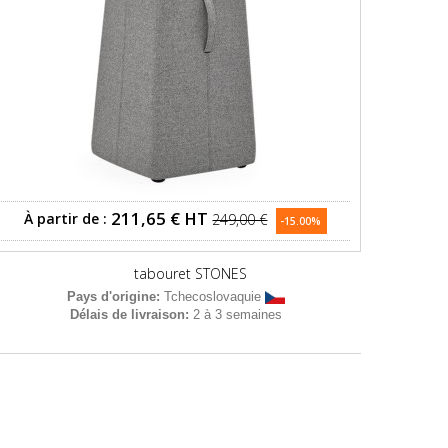
211,65 €
HT
À partir de :
249,00 €
-15.00%
tabouret STONES
Pays d'origine:
Tchecoslovaquie
Délais de livraison:
2 à 3 semaines