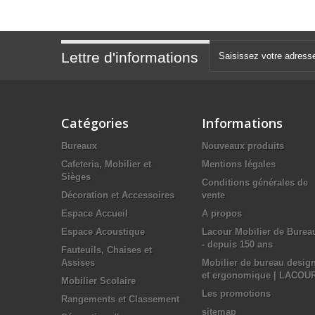
Lettre d'informations
Catégories
Informations
Bureaux
Nouveaux produits
Cafeteria, Mobilier et
Mentions légales
Sièges
Conditions générales de
Décoration et Accessoires
vente
Espace Accueil
A propos
Espace Acoustique
Lacour Mobilier de Burea
- depuis 150 ans
Fauteuils, Chaises et
Assises
Mobilier de bureau desig
et ergonomique | LACOU
Mobilier Scolaire
Les promotions
Rangements et Classement
sitemap