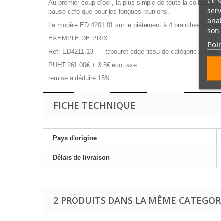
Ce s
Au premier coup d’oeil, la plus simple de toute la collection.
serv
pause-café que pour les longues réunions.
anal
Le modèle ED 4201.01 sur le piétement à 4 branches en noi
son 
EXEMPLE DE PRIX:
Poli
Ref: ED4211.13 tabouret edge tissu de catégorie A avec p
PUHT:261.00€ + 3.5€ éco taxe
remise a déduire 15%
FICHE TECHNIQUE
Pays d'origine
Délais de livraison
2 PRODUITS DANS LA MÊME CATEGORI