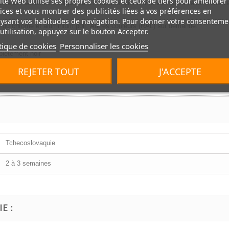
ite Web utilise ses propres cookies et ceux de tiers pour améliorer
 Elle est facilement adaptable a n’importe quel environnement a l’aide d’une va
ices et vous montrer des publicités liées à vos préférences en
ysant vos habitudes de navigation. Pour donner votre consenteme
r ou chrome et aluminium poli. Autres couleurs (RAL) sur demande.
utilisation, appuyez sur le bouton Accepter.
tique de cookies
Personnaliser les cookies
iétement noir
REJETER TOUT
J'ACCEPTE
Tchecoslovaquie
2 à 3 semaines
E :