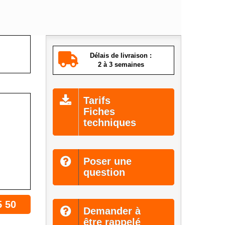
Délais de livraison :
2 à 3 semaines
Tarifs
Fiches
techniques
Poser une
question
5 50
Demander à
être rappelé