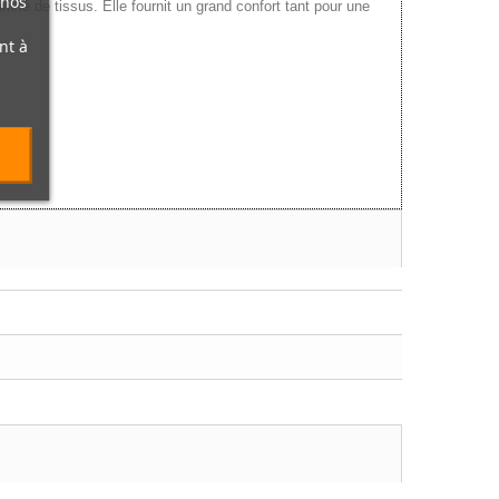
 nos
riété de tissus. Elle fournit un grand confort tant pour une
nt à