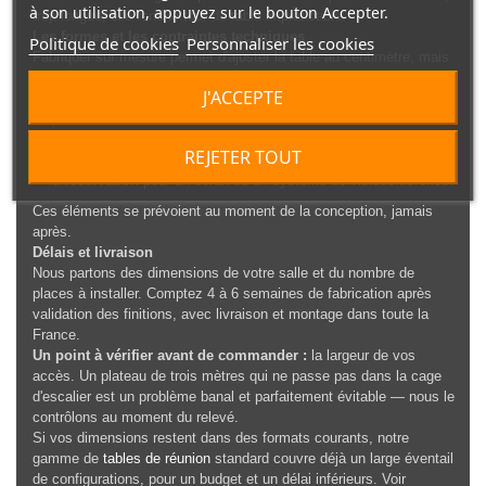
à son utilisation, appuyez sur le bouton Accepter.
trop longue, elle rend le tour de table impraticable.
Les formes et les contraintes techniques
Politique de cookies
Personnaliser les cookies
Fabriquer sur mesure permet d'ajuster la table au centimètre, mais
aussi de choisir la forme — rectangulaire, elliptique, en tonneau, en
J'ACCEPTE
U pour les configurations de conseil — et d'intégrer dès le dessin
du plateau :
le
passage des câbles
et les boîtiers escamotables ;
REJETER TOUT
l'
alimentation en position centrale
;
la
réservation
pour un écran ou un système de visioconférence.
Ces éléments se prévoient au moment de la conception, jamais
après.
Délais et livraison
Nous partons des dimensions de votre salle et du nombre de
places à installer. Comptez 4 à 6 semaines de fabrication après
validation des finitions, avec livraison et montage dans toute la
France.
Un point à vérifier avant de commander :
la largeur de vos
accès. Un plateau de trois mètres qui ne passe pas dans la cage
d'escalier est un problème banal et parfaitement évitable — nous le
contrôlons au moment du relevé.
Si vos dimensions restent dans des formats courants, notre
gamme de
tables de réunion
standard couvre déjà un large éventail
de configurations, pour un budget et un délai inférieurs. Voir