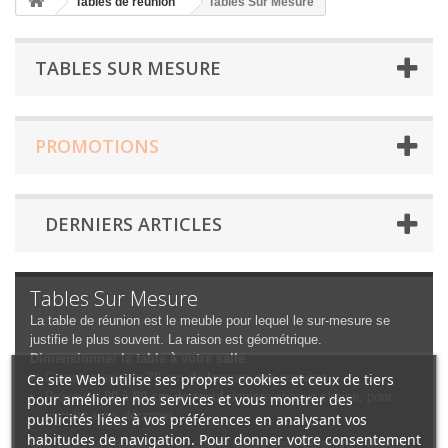
Tables de réunion
Tables Sur Mesure
TABLES SUR MESURE
PROMOTIONS
DERNIERS ARTICLES
Tables Sur Mesure
La table de réunion est le meuble pour lequel le sur-mesure se
justifie le plus souvent. La raison est géométrique.
Dimensionner la table à votre salle
Ce site Web utilise ses propres cookies et ceux de tiers
Comptez environ
70 cm de largeur par convive
.
Prévoyez
80 à 90 cm de recul
derrière chaque chaise, pour
pour améliorer nos services et vous montrer des
circuler sans déranger.
publicités liées à vos préférences en analysant vos
habitudes de navigation. Pour donner votre consentement
Une table de catalogue trop courte laisse deux personnes debout ;