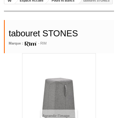
Espace Accueil
Poufs et Bancs
tabouret STONES
tabouret STONES
Marque :
- RIM
Agrandir l'image