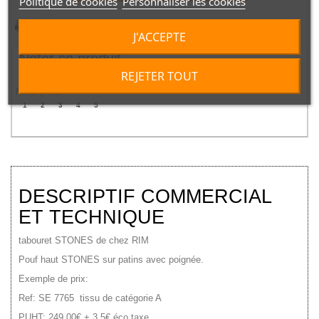
Politique de cookies
Personnaliser les cookies
Imprimer
J'ACCEPTE
Noter ce produit
REJETER TOUT
Note |
0
/
5
1
2
3
4
5
DESCRIPTIF COMMERCIAL
ET TECHNIQUE
tabouret STONES de chez RIM
Pouf haut STONES sur patins avec poignée.
Exemple de prix:
Ref: SE 7765 tissu de catégorie A
PUHT: 249.00€ + 3.5€ éco taxe