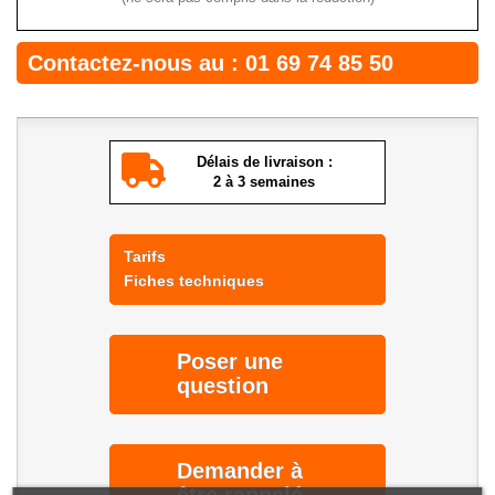
Contactez-nous au :
01 69 74 85 50
Délais de livraison :
2 à 3 semaines
Tarifs
Fiches techniques
Poser une
question
Demander à
être rappelé