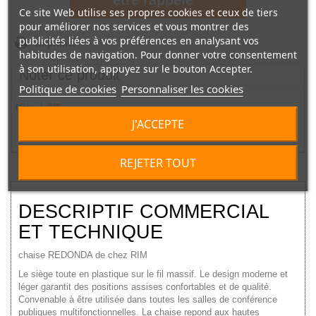
Ce site Web utilise ses propres cookies et ceux de tiers
pour améliorer nos services et vous montrer des
publicités liées à vos préférences en analysant vos
Imprimer
habitudes de navigation. Pour donner votre consentement
à son utilisation, appuyez sur le bouton Accepter.
Noter ce produit
Politique de cookies
Personnaliser les cookies
Note |
0
/
5
J'ACCEPTE
1
2
3
4
5
REJETER TOUT
DESCRIPTIF COMMERCIAL
ET TECHNIQUE
chaise REDONDA de chez RIM
Le siège toute en plastique sur le fil massif. Le design moderne et
léger garantit des positions assises confortables et de qualité.
Convenable à être utilisée dans toutes les salles de conférence
publiques multifonctionnelles. La chaise repond aux hautes