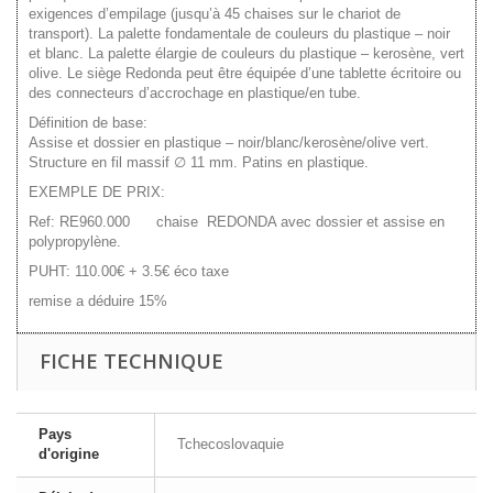
exigences d’empilage (jusqu’à 45 chaises sur le chariot de
transport). La palette fondamentale de couleurs du plastique – noir
et blanc.
La palette élargie de couleurs du plastique – kerosène, vert
olive
. Le siège Redonda peut être équipée d’une tablette écritoire ou
des connecteurs d’accrochage en plastique/en tube.
Définition de base:
Assise et dossier en plastique – noir/blanc/kerosène/olive vert.
Structure en fil massif ∅ 11 mm. Patins en plastique.
EXEMPLE DE PRIX:
Ref: RE960.000 chaise REDONDA avec dossier et assise en
polypropylène.
PUHT: 110.00€ + 3.5€ éco taxe
remise a déduire 15%
FICHE TECHNIQUE
Pays
Tchecoslovaquie
d'origine