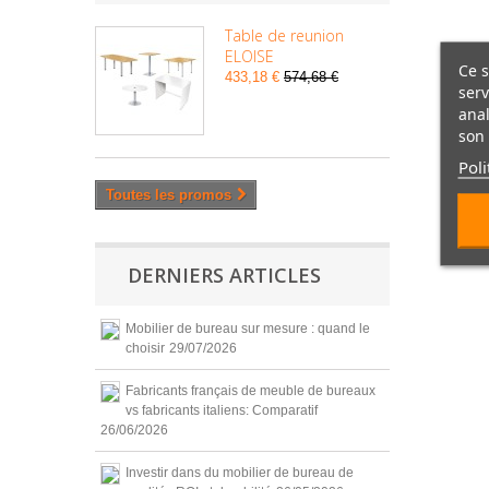
Table de reunion
ELOISE
Ce s
433,18 €
574,68 €
serv
anal
son 
Poli
Toutes les promos
DERNIERS ARTICLES
Mobilier de bureau sur mesure : quand le
choisir
29/07/2026
Fabricants français de meuble de bureaux
vs fabricants italiens: Comparatif
26/06/2026
Investir dans du mobilier de bureau de