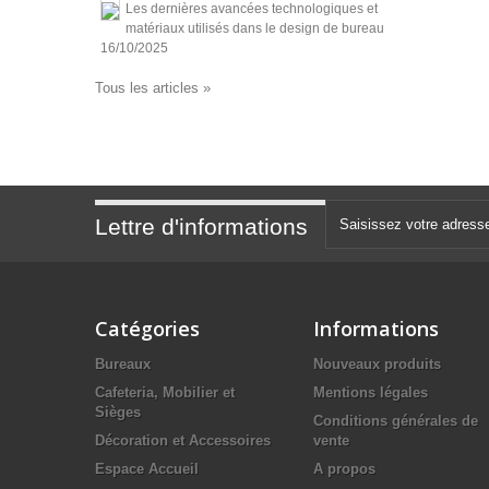
Les dernières avancées technologiques et
matériaux utilisés dans le design de bureau
16/10/2025
Tous les articles »
Lettre d'informations
Catégories
Informations
Bureaux
Nouveaux produits
Cafeteria, Mobilier et
Mentions légales
Sièges
Conditions générales de
Décoration et Accessoires
vente
Espace Accueil
A propos