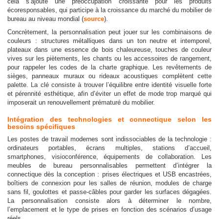
cela s’ajoute une préoccupation croissante pour les produits
écoresponsables, qui participe à la croissance du marché du mobilier de
bureau au niveau mondial (
source
).
Concrètement, la personnalisation peut jouer sur les combinaisons de
couleurs : structures métalliques dans un ton neutre et intemporel,
plateaux dans une essence de bois chaleureuse, touches de couleur
vives sur les piètements, les chants ou les accessoires de rangement,
pour rappeler les codes de la charte graphique. Les revêtements de
sièges, panneaux muraux ou rideaux acoustiques complètent cette
palette. La clé consiste à trouver l’équilibre entre identité visuelle forte
et pérennité esthétique, afin d’éviter un effet de mode trop marqué qui
imposerait un renouvellement prématuré du mobilier.
Intégration des technologies et connectique selon les
besoins spécifiques
Les postes de travail modernes sont indissociables de la technologie :
ordinateurs portables, écrans multiples, stations d’accueil,
smartphones, visioconférence, équipements de collaboration. Les
meubles de bureau personnalisables permettent d’intégrer la
connectique dès la conception : prises électriques et USB encastrées,
boîtiers de connexion pour les salles de réunion, modules de charge
sans fil, goulottes et passe-câbles pour garder les surfaces dégagées.
La personnalisation consiste alors à déterminer le nombre,
l’emplacement et le type de prises en fonction des scénarios d’usage
réels.