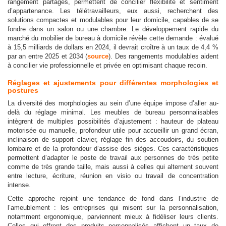
rangement partagés, permettent de concilier flexibilité et sentiment
d’appartenance. Les télétravailleurs, eux aussi, recherchent des
solutions compactes et modulables pour leur domicile, capables de se
fondre dans un salon ou une chambre. Le développement rapide du
marché du mobilier de bureau à domicile révèle cette demande : évalué
à 15,5 milliards de dollars en 2024, il devrait croître à un taux de 4,4 %
par an entre 2025 et 2034 (
source
). Des rangements modulables aident
à concilier vie professionnelle et privée en optimisant chaque recoin.
Réglages et ajustements pour différentes morphologies et
postures
La diversité des morphologies au sein d’une équipe impose d’aller au-
delà du réglage minimal. Les meubles de bureau personnalisables
intègrent de multiples possibilités d’ajustement : hauteur de plateau
motorisée ou manuelle, profondeur utile pour accueillir un grand écran,
inclinaison de support clavier, réglage fin des accoudoirs, du soutien
lombaire et de la profondeur d’assise des sièges. Ces caractéristiques
permettent d’adapter le poste de travail aux personnes de très petite
comme de très grande taille, mais aussi à celles qui alternent souvent
entre lecture, écriture, réunion en visio ou travail de concentration
intense.
Cette approche rejoint une tendance de fond dans l’industrie de
l’ameublement : les entreprises qui misent sur la personnalisation,
notamment ergonomique, parviennent mieux à fidéliser leurs clients.
Celles qui offrent des produits personnalisés affichent un taux de