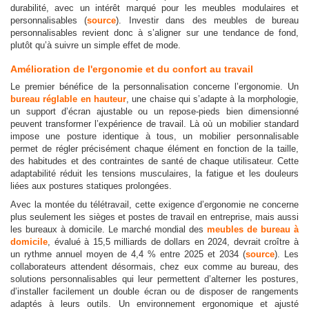
durabilité, avec un intérêt marqué pour les meubles modulaires et
personnalisables (
source
). Investir dans des meubles de bureau
personnalisables revient donc à s’aligner sur une tendance de fond,
plutôt qu’à suivre un simple effet de mode.
Amélioration de l'ergonomie et du confort au travail
Le premier bénéfice de la personnalisation concerne l’ergonomie. Un
bureau réglable en hauteur
, une chaise qui s’adapte à la morphologie,
un support d’écran ajustable ou un repose-pieds bien dimensionné
peuvent transformer l’expérience de travail. Là où un mobilier standard
impose une posture identique à tous, un mobilier personnalisable
permet de régler précisément chaque élément en fonction de la taille,
des habitudes et des contraintes de santé de chaque utilisateur. Cette
adaptabilité réduit les tensions musculaires, la fatigue et les douleurs
liées aux postures statiques prolongées.
Avec la montée du télétravail, cette exigence d’ergonomie ne concerne
plus seulement les sièges et postes de travail en entreprise, mais aussi
les bureaux à domicile. Le marché mondial des
meubles de bureau à
domicile
, évalué à 15,5 milliards de dollars en 2024, devrait croître à
un rythme annuel moyen de 4,4 % entre 2025 et 2034 (
source
). Les
collaborateurs attendent désormais, chez eux comme au bureau, des
solutions personnalisables qui leur permettent d’alterner les postures,
d’installer facilement un double écran ou de disposer de rangements
adaptés à leurs outils. Un environnement ergonomique et ajusté