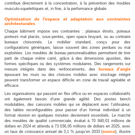
contribue directement à la concentration, à la prévention des troubles
musculo-squelettiques et, in fine, à la performance globale.
Optimisation de l'espace et adaptation aux contraintes
architecturales
Chaque bâtiment impose ses contraintes : plateaux étroits, poteaux
porteurs mal placés, sous-pentes, open space bruyant, ou au contraire
bureaux cloisonnés. Le mobilier standard, conçu pour des
configurations génériques, laisse souvent des zones perdues ou mal
exploitées. Les meubles de bureau personnalisables permettent de tirer
parti de chaque mètre carré, grâce à des dimensions ajustées, des
formes spécifiques ou des systèmes modulaires. Des rangements sur
mesure intégrés dans des renfoncements, des
bureaux d’angle
épousant les murs ou des cloisons mobiles avec stockage intégré
peuvent transformer un espace difficile en zone de travail agréable et
efficace.
Les organisations qui passent en flex office ou en espaces collaboratifs
ont également besoin d’une grande agilité. Des postes bench
modulables, des caissons mobiles qui se déplacent avec l’utilisateur,
des tables reconfigurables pour passer d’un format individuel à un
format réunion en quelques minutes deviennent essentiels. Le marché
des meubles de qualité commerciale, évalué à 70 840,01 millions de
dollars en 2024 et attendu à 73 036,05 millions de dollars en 2025, avec
un taux de croissance annuel de 3,1 % jusqu’en 2033 (
source
), illustre