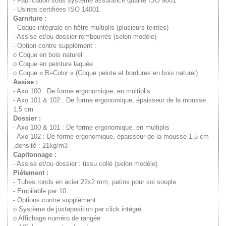
- Fabrication sous système assurance qualité ISO 9001
- Usines certifiées ISO 14001
Garniture :
- Coque intégrale en hêtre multiplis (plusieurs teintes)
- Assise et/ou dossier rembourrés (selon modèle)
- Option contre supplément :
o Coque en bois naturel
o Coque en peinture laquée
o Coque « Bi-Color » (Coque peinte et bordures en bois naturel)
Assise :
- Axo 100 : De forme ergonomique, en multiplis
- Axo 101 & 102 : De forme ergonomique, épaisseur de la mousse
1,5 cm
Dossier :
- Axo 100 & 101 : De forme ergonomique, en multiplis
- Axo 102 : De forme ergonomique, épaisseur de la mousse 1,5 cm
,densité : 21kg/m3
Capitonnage :
- Assise et/ou dossier : tissu collé (selon modèle)
Piétement :
- Tubes ronds en acier 22x2 mm, patins pour sol souple
- Empilable par 10
- Options contre supplément :
o Système de juxtaposition par click intégré
o Affichage numéro de rangée