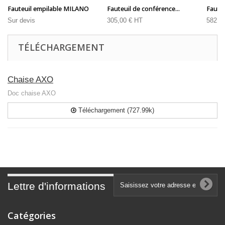
Fauteuil empilable MILANO
Fauteuil de conférence...
Fauteui
Sur devis
305,00 € HT
582,0
TÉLÉCHARGEMENT
Chaise AXO
Doc chaise AXO
Téléchargement (727.99k)
Lettre d'informations
Catégories