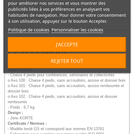
pour améliorer nos services et vous montrer des
1
2
3
4
5
publicités liées à vos préférences en analysant vos
habitudes de navigation. Pour donner votre consentement
à son utilisation, appuyez sur le bouton Accepter.
Politique de cookies
Personnaliser les cookies
DESCRIPTIF COMMERCIAL
J'ACCEPTE
ET TECHNIQUE
REJETER TOUT
Chaise empilable AXO avec tablette écritoire, fabricant BN Solution.
Spécification :
- Chaise 4 pieds pour conférences, séminaires et collectivités
o Axo 100 : Chaise 4 pieds, sans accoudoirs, assise et dossier bois
o Axo 101 : Chaise 4 pieds, sans accoudoirs, assise rembourrée et
dossier bois
o Axo 102 : Chaise 4 pieds, sans accoudoirs, assise et dossier
rembourrés
- Poids : 6,7 kg
Design :
- Jens KORTE
Certificats / Normes :
- Modèle testé GS et correspond aux normes EN 13761