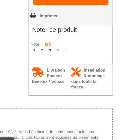
Imprimer
Noter ce produit
Note |
0
/
5
1
2
3
4
5
Livraison
Installation
France /
& montage
Benelux / Suisse
dans toute la
france
vec TANG, vous bénéficiez de nombreuses solutions
s, cafétérias…). Ces tables sont équipées de piétements