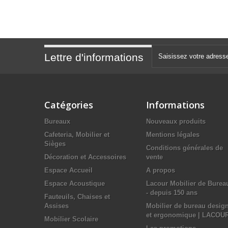
Lettre d'informations
Catégories
Informations
Bureaux
Nouveaux produits
Cafeteria, Mobilier et
Mentions légales
Sièges
Conditions générales de
Décoration et Accessoires
vente
Espace Accueil
A propos
Espace Acoustique
Lacour Mobilier de Burea
- depuis 150 ans
Fauteuils, Chaises et
Assises
Mobilier de bureau desig
et ergonomique | LACOU
Mobilier Scolaire