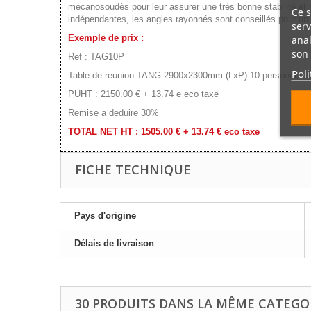
mécanosoudés pour leur assurer une très bonne stabilité et 
Ce s
indépendantes, les angles rayonnés sont conseillés pour un m
serv
Exemple de prix :
anal
son 
Ref : TAG10P
Poli
Table de reunion TANG 2900x2300mm (LxP) 10 personnes Pi
PUHT : 2150.00 € + 13.74 e eco taxe
Remise a deduire 30%
TOTAL NET HT : 1505.00 € + 13.74 € eco taxe
FICHE TECHNIQUE
Pays d'origine
Délais de livraison
30 PRODUITS DANS LA MÊME CATEGOR