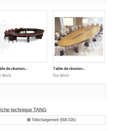
ble de réunion...
Table de réunion...
Table de ré
r devis
Sur devis
876,00 € H
iche technique TANG
Téléchargement (606.02k)