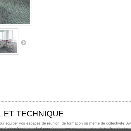
L ET TECHNIQUE
 équiper vos espaces de réunion, de formation ou même de collectivité. A
fié Antibactérien est idéal pour équiper vos espaces collectifs (salle d’étude