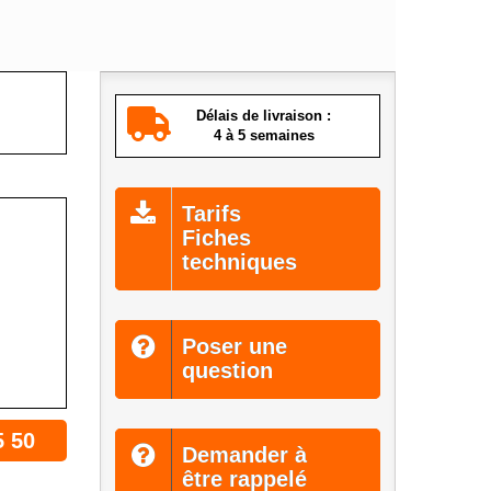
Délais de livraison :
4 à 5 semaines
Tarifs
Fiches
techniques
Poser une
question
5 50
Demander à
être rappelé