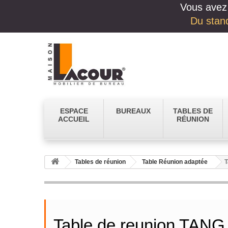
Vous avez 
Du stand
ESPACE
BUREAUX
TABLES DE
ACCUEIL
RÉUNION
Tables de réunion
Table Réunion adaptée
T
Table de reunion TANG