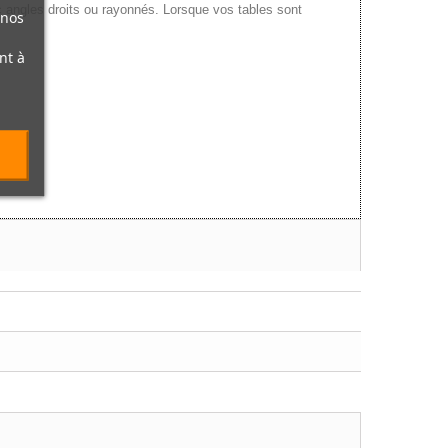
c angles droits ou rayonnés. Lorsque vos tables sont
 nos
nt à