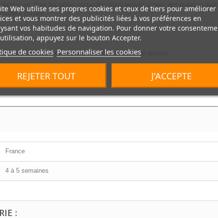
robustesse. Pour les tables rectangles vous pouvez choisir des plateaux ave
ite Web utilise ses propres cookies et ceux de tiers pour améliorer
eilleur confort.
ices et vous montrer des publicités liées à vos préférences en
ysant vos habitudes de navigation. Pour donner votre consenteme
utilisation, appuyez sur le bouton Accepter.
tique de cookies
Personnaliser les cookies
etement acier epoxy et plateau melmainé sans top access
REJETER TOUT
J'ACCEPTE
France
4 à 5 semaines
IE :