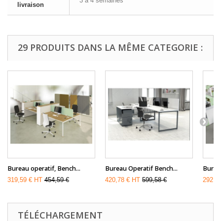
3 à 4 semaines
livraison
29 PRODUITS DANS LA MÊME CATEGORIE :
Bureau operatif, Bench...
Bureau Operatif Bench...
Bureau
319,59 € HT
454,59 €
420,78 € HT
599,58 €
292,4
TÉLÉCHARGEMENT