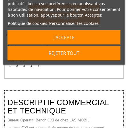
publicités liées à vos préférences en analysant vos
habitudes de navigation. Pour donner votre consentement
Demander à
à son utilisation, appuyez sur le bouton Accepter.
être rappelé
Politique de cookies
Personnaliser les cookies
Imprimer
J'ACCEPTE
Noter ce produit
REJETER TOUT
Note |
0
/
5
1
2
3
4
5
DESCRIPTIF COMMERCIAL
ET TECHNIQUE
Bureau Operatif, Bench OXI de chez LAS MOBILI
La ligne OXI est constitué de postes de travail strictement