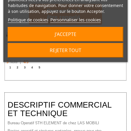
habitudes de navigation. Pour donner votre consentement
Demander à
à son utilisation, appuyez sur le bouton Accepter.
être rappelé
Politique de cookies
Personnaliser les cookies
J'ACCEPTE
Imprimer
Noter ce produit
REJETER TOUT
3
Note |
4
/
5
1
2
3
4
5
DESCRIPTIF COMMERCIAL
ET TECHNIQUE
Bureau Operatif 5TH ELEMENT de chez LAS MOBILI
Postes operatif et strctures partagées, prevue pour etre