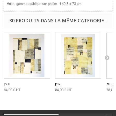
Huile, gomme arabique sur papier - L49.5 x 73 cm
30 PRODUITS DANS LA MÊME CATEGORIE :
J590
J180
M62
84,00 € HT
84,00 € HT
78,00