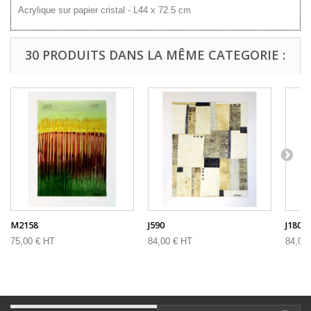
Acrylique sur papier cristal - L44 x 72.5 cm
30 PRODUITS DANS LA MÊME CATEGORIE :
M2158
J590
J180
75,00 € HT
84,00 € HT
84,00