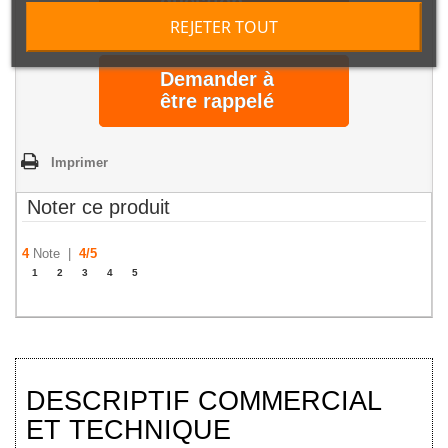
question
REJETER TOUT
Demander à
être rappelé
Imprimer
Noter ce produit
4
Note |
4
/
5
1
2
3
4
5
DESCRIPTIF COMMERCIAL
ET TECHNIQUE