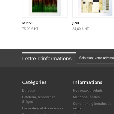
M2158
J590
75,00 € HT
84,00 € HT
Lettre d'informations
Catégories
Informations
Bureaux
Nouveaux produits
Cafeteria, Mobilier et
Mentions légales
Sièges
Conditions générales de
Décoration et Accessoires
vente