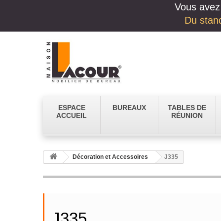
Vous avez 
Du stand
ESPACE
BUREAUX
TABLES DE
ACCUEIL
RÉUNION
Décoration et Accessoires
J335
J335