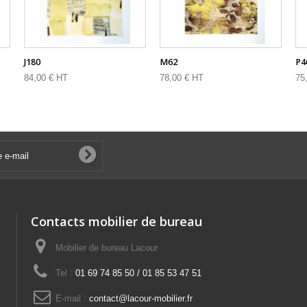
J180
M62
P4
84,00 € HT
78,00 € HT
75
Contacts mobilier de bureau
Mobilier de bureau Lacour
Tel :
01 69 74 85 50 / 01 85 53 47 51
E-mail :
contact@lacour-mobilier.fr