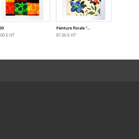
69
Peinture florale "...
M449
,00 € HT
87,00 € HT
75,00 € HT