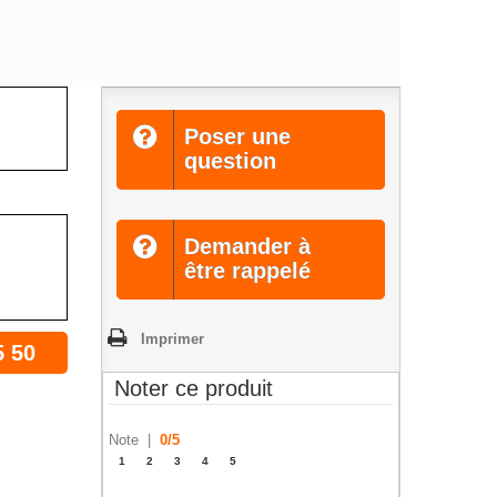
Poser une
question
Demander à
être rappelé
Imprimer
5 50
Noter ce produit
Note |
0
/
5
1
2
3
4
5