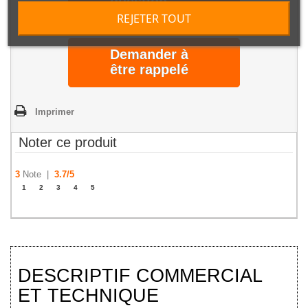
question
REJETER TOUT
Demander à
être rappelé
Imprimer
Noter ce produit
3
Note |
3.7
/
5
1
2
3
4
5
DESCRIPTIF COMMERCIAL
ET TECHNIQUE