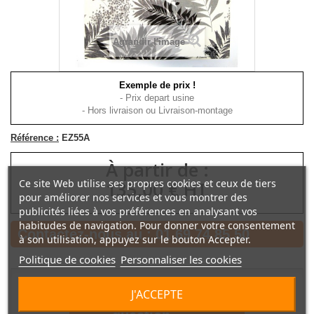
Agrandir l'image
Exemple de prix !
- Prix depart usine
- Hors livraison ou Livraison-montage
Référence :
EZ55A
À partir de :
Ce site Web utilise ses propres cookies et ceux de tiers
135,00 € HT
pour améliorer nos services et vous montrer des
publicités liées à vos préférences en analysant vos
habitudes de navigation. Pour donner votre consentement
Contactez-nous au :
01 69 74 85 50
à son utilisation, appuyez sur le bouton Accepter.
Politique de cookies
Personnaliser les cookies
J'ACCEPTE
Poser une