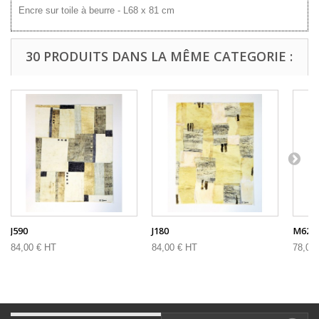
Encre sur toile à beurre - L68 x 81 cm
30 PRODUITS DANS LA MÊME CATEGORIE :
J590
J180
M62
84,00 € HT
84,00 € HT
78,00