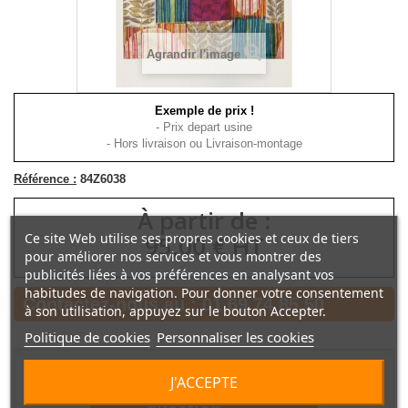
Agrandir l'image
Exemple de prix !
- Prix depart usine
- Hors livraison ou Livraison-montage
Référence :
84Z6038
À partir de :
Ce site Web utilise ses propres cookies et ceux de tiers
95,00 € HT
pour améliorer nos services et vous montrer des
publicités liées à vos préférences en analysant vos
habitudes de navigation. Pour donner votre consentement
Contactez-nous au :
01 69 74 85 50
à son utilisation, appuyez sur le bouton Accepter.
Politique de cookies
Personnaliser les cookies
J'ACCEPTE
Poser une