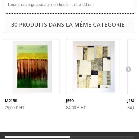
Encre, craie grasse sur non tissé - L71 x 83 cm
30 PRODUITS DANS LA MÊME CATEGORIE :
M2158
J590
J180
75,00 € HT
84,00 € HT
84,00