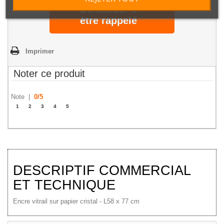
Demander à
être rappelé
Imprimer
Noter ce produit
Note |
0
/
5
1
2
3
4
5
DESCRIPTIF COMMERCIAL
ET TECHNIQUE
Encre vitrail sur papier cristal - L58 x 77 cm