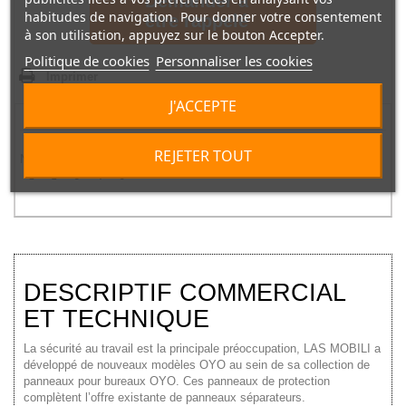
Demander à
habitudes de navigation. Pour donner votre consentement
être rappelé
à son utilisation, appuyez sur le bouton Accepter.
Politique de cookies
Personnaliser les cookies
Imprimer
J'ACCEPTE
Noter ce produit
REJETER TOUT
Note |
0
/
5
1
2
3
4
5
DESCRIPTIF COMMERCIAL
ET TECHNIQUE
La sécurité au travail est la principale préoccupation, LAS MOBILI a
développé de nouveaux modèles OYO au sein de sa collection de
panneaux pour bureaux OYO. Ces panneaux de protection
complètent l’offre existante de panneaux séparateurs.