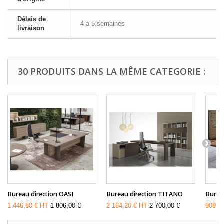
Délais de
4 à 5 semaines
livraison
30 PRODUITS DANS LA MÊME CATEGORIE :
Bureau direction OASI
Bureau direction TITANO
Burea
1 446,80 € HT
1 806,00 €
2 164,20 € HT
2 700,00 €
908,4