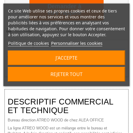
Demander à
Ce site Web utilise ses propres cookies et ceux de tiers
être rappelé
pour améliorer nos services et vous montrer des
publicités liées à vos préférences en analysant vos
habitudes de navigation. Pour donner votre consentement
Imprimer
à son utilisation, appuyez sur le bouton Accepter.
Politique de cookies
Personnaliser les cookies
Noter ce produit
J'ACCEPTE
3
Note |
3.7
/
5
1
2
3
4
5
REJETER TOUT
DESCRIPTIF COMMERCIAL
ET TECHNIQUE
Bureau direction ATREO WOOD de chez ALEA OFFICE
La ligne ATREO WOOD est un mélange entre le bureau et