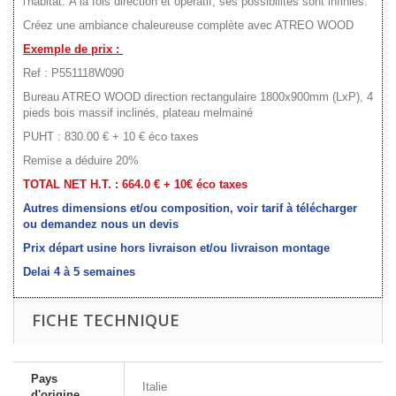
l'habitat. A la fois direction et opératif, ses possibilités sont infinies.
Créez une ambiance chaleureuse complète avec ATREO WOOD
Exemple de prix :
Ref : P551118W090
Bureau ATREO WOOD direction rectangulaire 1800x900mm (LxP), 4
pieds bois massif inclinés, plateau melmainé
PUHT : 830.00 € + 10 € éco taxes
Remise a déduire 20%
TOTAL NET H.T. : 664.0 € + 10€ éco taxes
Autres dimensions et/ou composition, voir tarif à télécharger
ou demandez nous un devis
Prix départ usine hors livraison et/ou livraison montage
Delai 4 à 5 semaines
FICHE TECHNIQUE
Pays
Italie
d'origine