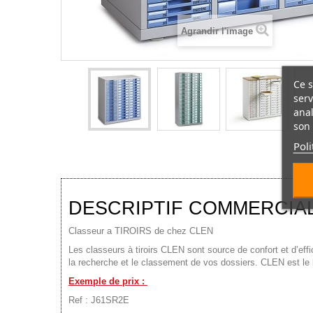
Agrandir l'image
Ce s
serv
anal
son 
Poli
DESCRIPTIF COMMERCIA
Classeur a TIROIRS de chez CLEN
Les classeurs à tiroirs CLEN sont source de confort et d’eff
la recherche et le classement de vos dossiers. CLEN est le 
Exemple de prix :
Ref : J61SR2E