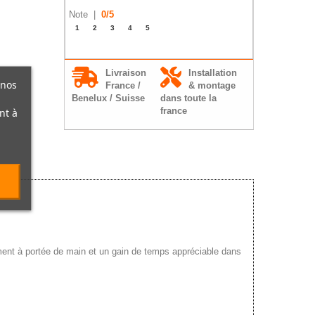
Note |
0
/
5
1
2
3
4
5
Livraison
Installation
 nos
France /
& montage
Benelux / Suisse
dans toute la
france
nt à
sement à portée de main et un gain de temps appréciable dans