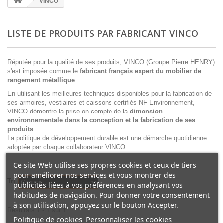
VINCO
LISTE DE PRODUITS PAR FABRICANT VINCO
Réputée pour la qualité de ses produits, VINCO (Groupe Pierre HENRY)
s'est imposée comme le
fabricant français expert du mobilier de
rangement métallique
.
En utilisant les meilleures techniques disponibles pour la fabrication de
ses armoires, vestiaires et caissons certifiés NF Environnement,
VINCO démontre la prise en compte de la
dimension
environnementale dans la conception et la fabrication de ses
produits
.
La politique de développement durable est une démarche quotidienne
adoptée par chaque collaborateur VINCO.
Ce site Web utilise ses propres cookies et ceux de tiers
pour améliorer nos services et vous montrer des
Tri
Choisir
publicités liées à vos préférences en analysant vos
habitudes de navigation. Pour donner votre consentement
à son utilisation, appuyez sur le bouton Accepter.
Résultats 1 - 1 sur 1.
Politique de cookies
Personnaliser les cookies