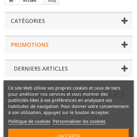
Accueil
Blog
CATÉGORIES
PROMOTIONS
DERNIERS ARTICLES
Ce site Web utilise ses propres cookies et ceux de tiers
Le mobilier de bureau : Les
pour améliorer nos services et vous montrer des
publicités liées à vos préférences en analysant vos
Actus
habitudes de navigation. Pour donner votre consentement
à son utilisation, appuyez sur le bouton Accepter.
Blog
Politique de cookies
Personnaliser les cookies
J'ACCEPTE